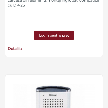
carcasa din aluminiu, montaj ingropat, compatibil
cu DP-2S
Login pentru pret
Detalii »