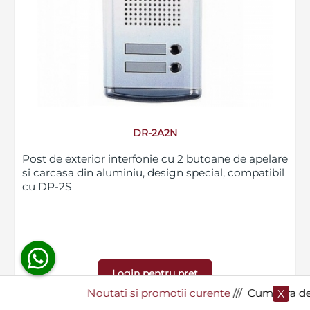
Blog
SECPRAL© 2023.
Noutati
Toate drepturile rezervate.
Companie
Contact
DR-2A2N
Post de exterior interfonie cu 2 butoane de apelare
si carcasa din aluminiu, design special, compatibil
cu DP-2S
Login pentru pret
Noutati si promotii curente
​/// Cumpara de la Secp
X