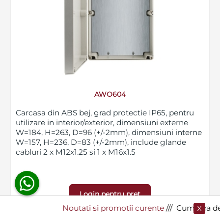
Blog
SECPRAL© 2023.
Noutati
Toate drepturile rezervate.
Companie
Contact
AWO604
Carcasa din ABS bej, grad protectie IP65, pentru
utilizare in interior/exterior, dimensiuni externe
W=184, H=263, D=96 (+/-2mm), dimensiuni interne
W=157, H=236, D=83 (+/-2mm), include glande
cabluri 2 x M12x1.25 si 1 x M16x1.5
Login pentru pret
Noutati si promotii curente
​/// Cumpara de la Sec
X