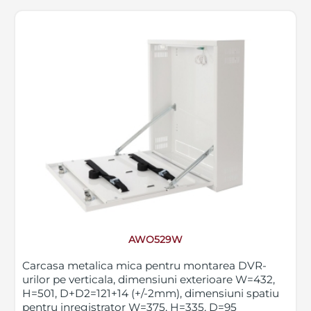
AWO529W
Carcasa metalica mica pentru montarea DVR-
urilor pe verticala, dimensiuni exterioare W=432,
H=501, D+D2=121+14 (+/-2mm), dimensiuni spatiu
pentru inregistrator W=375, H=335, D=95