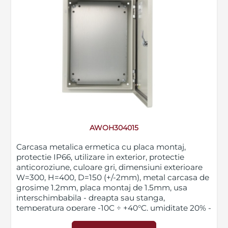
AWOH304015
Carcasa metalica ermetica cu placa montaj,
protectie IP66, utilizare in exterior, protectie
anticoroziune, culoare gri, dimensiuni exterioare
W=300, H=400, D=150 (+/-2mm), metal carcasa de
grosime 1.2mm, placa montaj de 1.5mm, usa
interschimbabila - dreapta sau stanga,
temperatura operare -10C ÷ +40°C, umiditate 20% -
90% fara condens