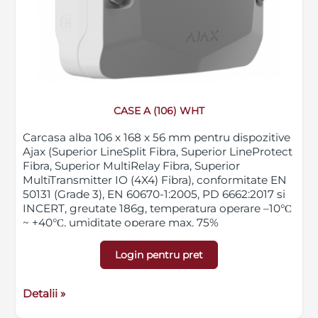
CASE A (106) WHT
Carcasa alba 106 x 168 x 56 mm pentru dispozitive
Ajax (Superior LineSplit Fibra, Superior LineProtect
Fibra, Superior MultiRelay Fibra, Superior
MultiTransmitter IO (4X4) Fibra), conformitate EN
50131 (Grade 3), EN 60670-1:2005, PD 6662:2017 si
INCERT, greutate 186g, temperatura operare –10°С
~ +40°С, umiditate operare max. 75%
Login pentru pret
Detalii »