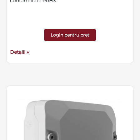
conformitate RoHS
Login pentru pret
Detalii »