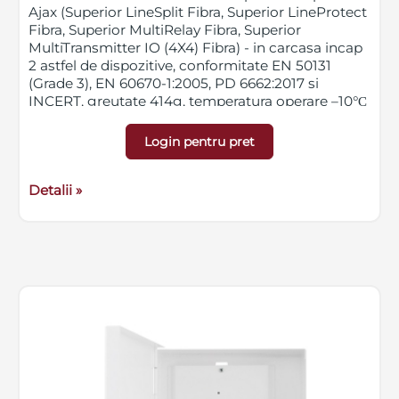
Ajax (Superior LineSplit Fibra, Superior LineProtect
Fibra, Superior MultiRelay Fibra, Superior
MultiTransmitter IO (4X4) Fibra) - in carcasa incap
2 astfel de dispozitive, conformitate EN 50131
(Grade 3), EN 60670-1:2005, PD 6662:2017 si
INCERT, greutate 414g, temperatura operare –10°С
~ +40°С, umiditate operare max. 75%
Login pentru pret
Detalii »