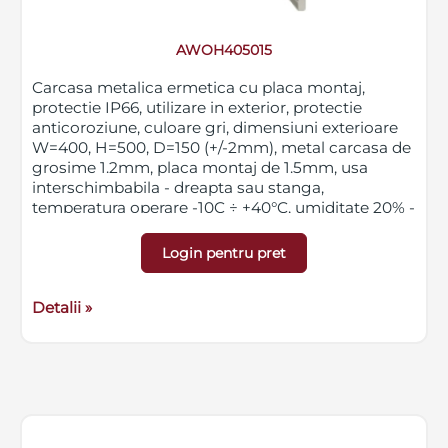
AWOH405015
Carcasa metalica ermetica cu placa montaj,
protectie IP66, utilizare in exterior, protectie
anticoroziune, culoare gri, dimensiuni exterioare
W=400, H=500, D=150 (+/-2mm), metal carcasa de
grosime 1.2mm, placa montaj de 1.5mm, usa
interschimbabila - dreapta sau stanga,
temperatura operare -10C ÷ +40°C, umiditate 20% -
90% fara condens
Login pentru pret
Detalii »