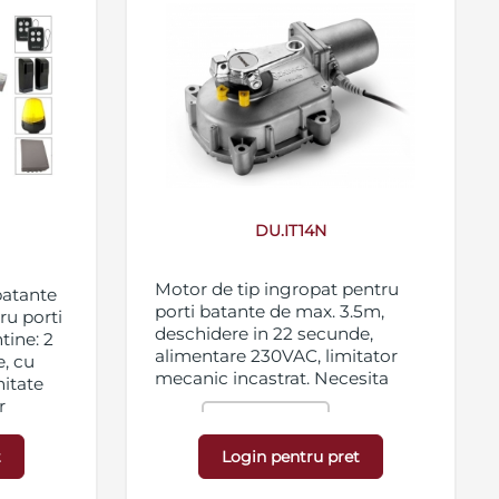
DU.IT14N
Motor de tip ingropat pentru
batante
porti batante de max. 3.5m,
ru porti
deschidere in 22 secunde,
tine: 2
alimentare 230VAC, limitator
, cu
mecanic incastrat. Necesita
nitate
r
cutia
si kit-ul
DU.ITCF
4, 1
alizare,
t
Login pentru pret
e de
.
SB-DUIT.K