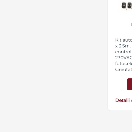
Kit aut
x 3.5m,
control
230VAC,
fotocel
Greuta
Detalii 