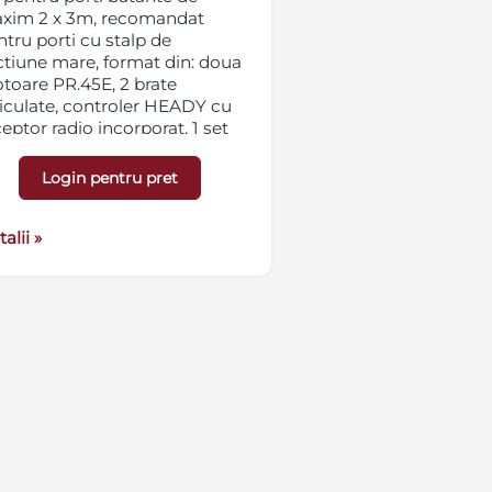
xim 2 x 3m, recomandat
ntru porti cu stalp de
ctiune mare, format din: doua
toare PR.45E, 2 brate
ticulate, controler HEADY cu
eptor radio incorporat, 1 set
tocelule, o telecomanda, set
emente de fixare, lampa de
Login pentru pret
mnalizare.
alii »