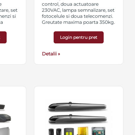
e
control, doua actuatoare
are, set
230VAC, lampa semnalizare, set
enzi si
fotocelule si doua telecomenzi.
ma
Greutate maxima poarta 350kg.
t
Login pentru pret
Detalii »