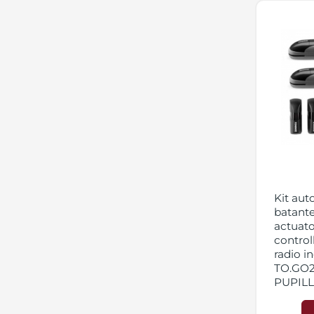
Kit aut
batante
actuat
control
radio i
TO.GO2V
PUPILL
semnali
element