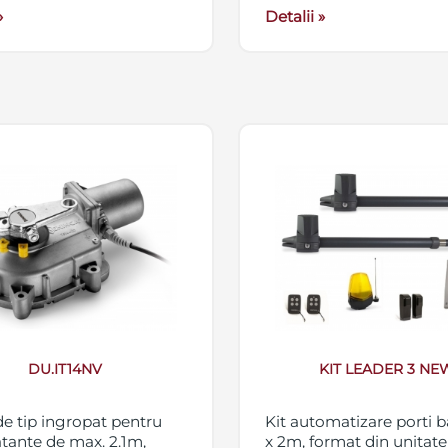
»
Detalii »
DU.IT14NV
KIT LEADER 3 NE
e tip ingropat pentru
Kit automatizare porti b
atante de max. 2.1m,
x 2m, format din unitate