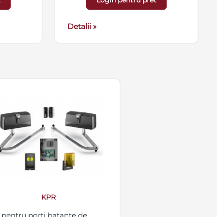
t
Login pentru pret
avertizare
Detalii »
KPR
t pentru porti batante de