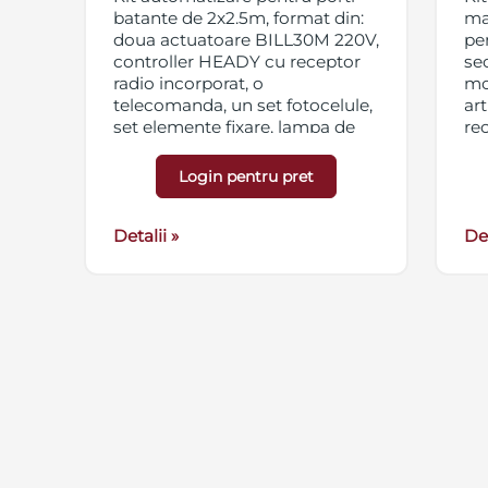
batante de 2x2.5m, format din:
ma
doua actuatoare BILL30M 220V,
pe
controller HEADY cu receptor
se
radio incorporat, o
mo
telecomanda, un set fotocelule,
ar
set elemente fixare, lampa de
rec
semnalizare.
fo
el
Login pentru pret
se
Detalii »
Det