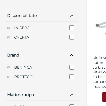
Disponibilitate
IN STOC
(13)
OFERTA
(1)
Brand
Kit Pro
automat
BENINCA
cu brat
(8)
Kit-ul 
PROTECO
cu brat 
(6)
comand
incorpo
semnali
Marime aripa
pereche