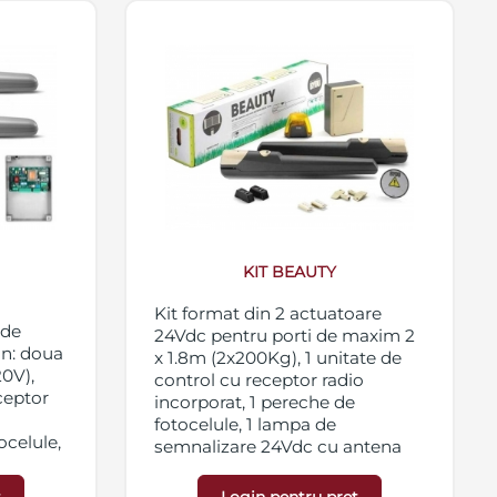
KIT BEAUTY
Kit format din 2 actuatoare
 de
24Vdc pentru porti de maxim 2
in: doua
x 1.8m (2x200Kg), 1 unitate de
0V),
control cu receptor radio
ceptor
incorporat, 1 pereche de
fotocelule, 1 lampa de
ocelule,
semnalizare 24Vdc cu antena
 cu LED
incorporata, 2 telecomenzi
fixare.
433,92 MHz, 1 placuta de