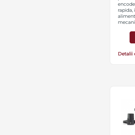
encoder
rapida,
aliment
mecanic
cutia
SB
Detalii 