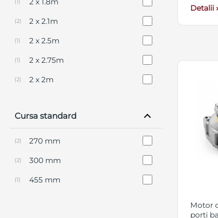
2 x 1.8m
(1)
Detalii 
2 x 2.1m
(2)
2 x 2.5m
(1)
2 x 2.75m
(1)
2 x 2m
(2)
2 x 3.5m
(3)
Cursa standard
2 x 3m
(3)
2 x 5m
(1)
270 mm
(2)
300 mm
(2)
455 mm
(1)
Motor d
porti b