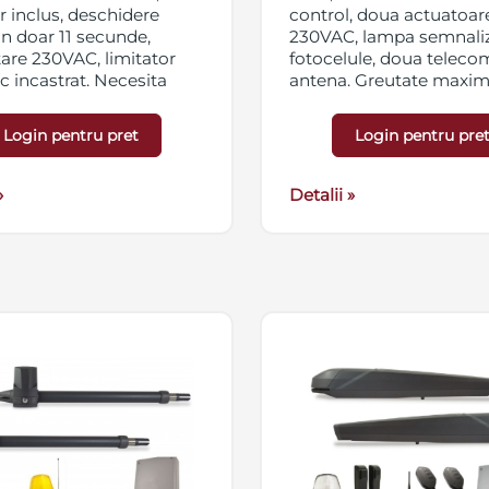
 inclus, deschidere
control, doua actuatoar
 in doar 11 secunde,
230VAC, lampa semnaliz
are 230VAC, limitator
fotocelule, doua telecom
 incastrat. Necesita
antena. Greutate maxi
poarta 350kg.
si kit-ul
DU.ITCF
Login pentru pret
Login pentru pre
.
-DUIT.K
»
Detalii »