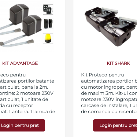
KIT ADVANTAGE
KIT SHARK
teco pentru
Kit Proteco pentru
izarea portilor batante
automatizarea portilor 
 articulat, pana la 2m.
cu motor ingropat, pent
contine: 2 motoare 230V
de maxim 3m. Kit-ul con
articulat, 1 unitate de
motoare 230V ingropate
a cu receptor
carcase de instalare, 1 u
rat, 1 antena, 1 lampa de
de comanda cu recepto
zare, 2 telecomenzi, 1
incorporat in cutie PAR0
 de fotocelule
antena, 1 lampa de semn
Login pentru pret
Login pentru pre
2 telecomenzi, 1 perech
fotocelule