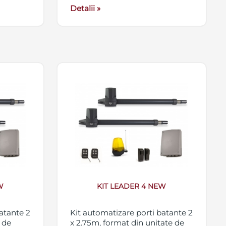
Detalii »
W
KIT LEADER 4 NEW
atante 2
Kit automatizare porti batante 2
 de
x 2.75m, format din unitate de