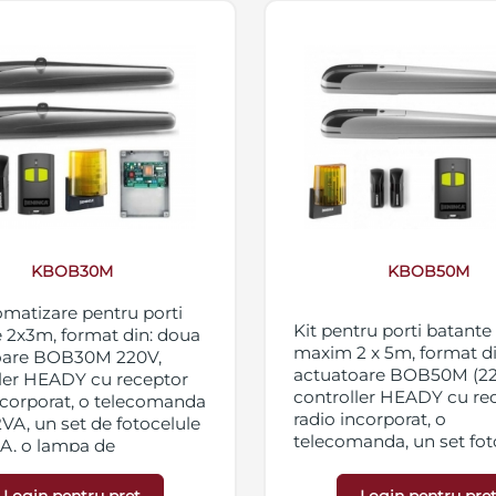
KBOB30M
KBOB50M
omatizare pentru porti
Kit pentru porti batante
 2x3m, format din: doua
maxim 2 x 5m, format d
oare BOB30M 220V,
actuatoare BOB50M (22
ler HEADY cu receptor
controller HEADY cu re
ncorporat, o telecomanda
radio incorporat, o
A, un set de fotocelule
telecomanda, un set fot
A, o lampa de
o lampa de semnalizare
zare LAMPY si un set
LAMPY, set elemente de 
e de fixare