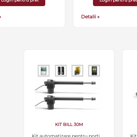
Login pentru pret
Login pentru pre
»
Detalii »
KIT BILL 30M
Kit automatizare pentru porti
Ki