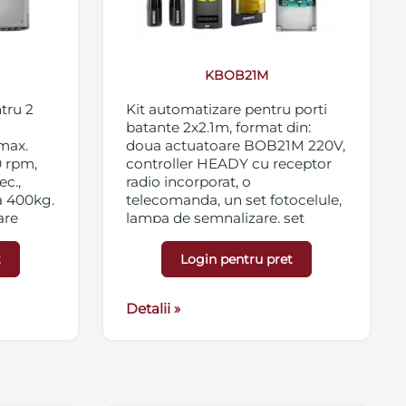
KBOB21M
tru 2
Kit automatizare pentru porti
batante 2x2.1m, format din:
max.
doua actuatoare BOB21M 220V,
0 rpm,
controller HEADY cu receptor
ec.,
radio incorporat, o
a 400kg.
telecomanda, un set fotocelule,
are
lampa de semnalizare, set
D, 1
elemente de fixare.
, 2
t
Login pentru pret
 1
 1
ceptor
Detalii »