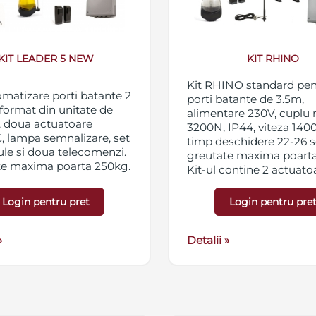
KIT LEADER 5 NEW
KIT RHINO
Kit RHINO standard pen
omatizare porti batante 2
porti batante de 3.5m,
 format din unitate de
alimentare 230V, cuplu 
, doua actuatoare
3200N, IP44, viteza 140
 lampa semnalizare, set
timp deschidere 22-26 s
ule si doua telecomenzi.
greutate maxima poart
te maxima poarta 250kg.
Kit-ul contine 2 actuato
RHINO, 1 lampa LUCE LE
pereche fotocelule RF40
Login pentru pret
Login pentru pre
telecomenzi radio IKON,
antena externa ANT02 si
»
unitate de control cu re
Detalii »
radio.