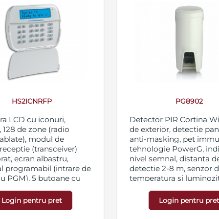
HS2ICNRFP
PG8902
ra LCD cu iconuri,
Detector PIR Cortina Wi
, 128 de zone (radio
de exterior, detectie pa
cablate), modul de
anti-masking, pet immun
receptie (transceiver)
tehnologie PowerG, ind
rat, ecran albastru,
nivel semnal, distanta d
l programabil (intrare de
detectie 2-8 m, senzor 
au PGM), 5 butoane cu
temperatura si luminozi
nalitate programabila,
integrat, baterii si supo
entru alarma foc (Fire),
incluse
Login pentru pret
Login pentru pre
medicala (Medical),
Panic), tonalitate si