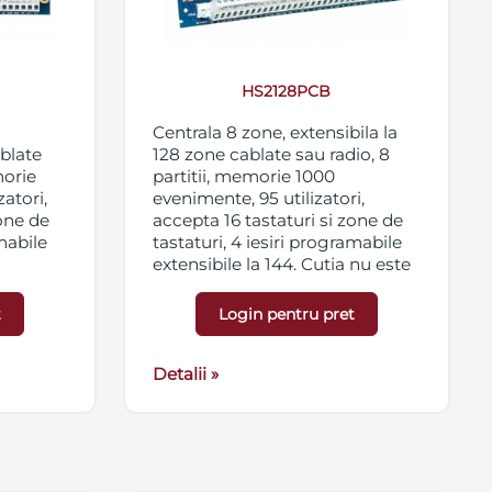
HS2128PCB
Centrala 8 zone, extensibila la
ablate
128 zone cablate sau radio, 8
morie
partitii, memorie 1000
atori,
evenimente, 95 utilizatori,
zone de
accepta 16 tastaturi si zone de
amabile
tastaturi, 4 iesiri programabile
extensibile la 144. Cutia nu este
inclusa
t
Login pentru pret
Detalii »