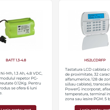
BATT 1.3-4.8
HS2LCDRFP
Tastatura LCD cablata cu
 Ni-Mh, 1.3 Ah, 4.8 VDC,
de proximitate, 32 carac
 modulul repetor PG-
alfanumerice, 128 de zon
reutate 0.12Kg. Pentru
si/sau cablate), transcei
rodus se ofera 6 luni
PowerG incorporat, afis
e.
temperatura, terminal in
zona sau iesire PGM, 5 
cu functionalitate progr
taste pentru alarma foc,