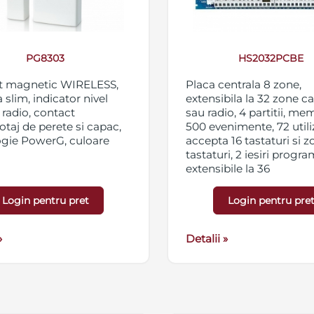
PG8303
HS2032PCBE
t magnetic WIRELESS,
Placa centrala 8 zone,
 slim, indicator nivel
extensibila la 32 zone c
radio, contact
sau radio, 4 partitii, me
otaj de perete si capac,
500 evenimente, 72 utiliz
ogie PowerG, culoare
accepta 16 tastaturi si 
tastaturi, 2 iesiri progr
extensibile la 36
Login pentru pret
Login pentru pre
»
Detalii »