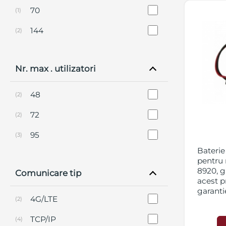
70
(1)
144
(2)
Nr. max . utilizatori
48
(2)
72
(2)
95
(3)
Baterie
pentru
8920, g
Comunicare tip
acest p
garanti
4G/LTE
(2)
TCP/IP
(4)