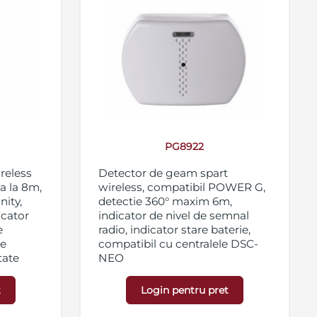
PG8922
reless
Detector de geam spart
na la 8m,
wireless, compatibil POWER G,
ity,
detectie 360° maxim 6m,
icator
indicator de nivel de semnal
e
radio, indicator stare baterie,
de
compatibil cu centralele DSC-
tate
NEO
rt montaj
t
Login pentru pret