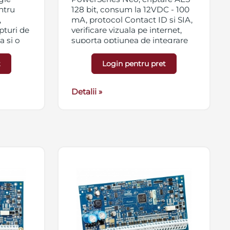
ntru
128 bit, consum la 12VDC - 100
,
mA, protocol Contact ID si SIA,
apturi de
verificare vizuala pe internet,
a si o
suporta optiunea de integrare
via conexiunea seriala RS232
era
t
Login pentru pret
 m/90°)
Detalii »