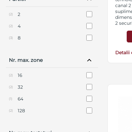
canal 2
suplime
2
(2)
dimens
2 secur
4
(2)
functio
Celsius
8
(3)
compati
PRO, N
Detalii 
Nr. max. zone
16
(2)
32
(2)
64
(1)
128
(2)