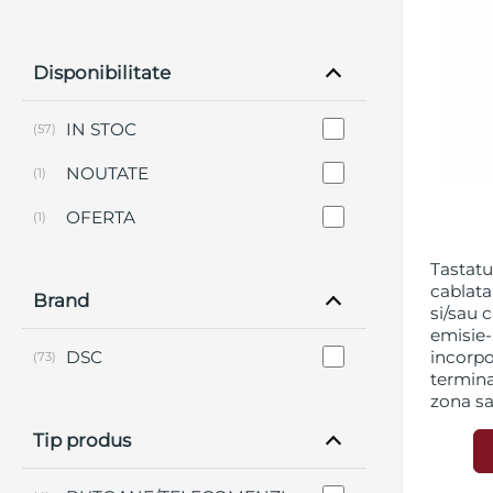
Disponibilitate
IN STOC
(57)
NOUTATE
(1)
OFERTA
(1)
Tastatu
cablata
Brand
si/sau 
emisie-
DSC
incorpo
(73)
termina
zona s
functio
Tip produs
taste p
alarma 
panica (