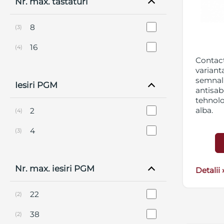
Nr. max. tastaturi
8
(3)
16
(4)
Contac
varianta
semnal 
Iesiri PGM
antisab
tehnol
alba.
2
(4)
4
(3)
Nr. max. iesiri PGM
Detalii 
22
(2)
38
(2)