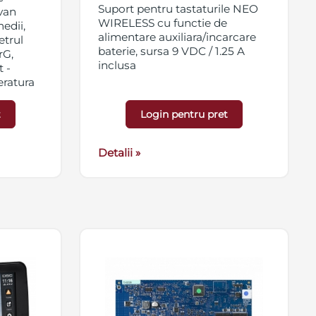
Suport pentru tastaturile NEO
avan
WIRELESS cu functie de
edii,
alimentare auxiliara/incarcare
etrul
baterie, sursa 9 VDC / 1.25 A
rG,
inclusa
 -
eratura
), tip
t
Login pentru pret
A
Detalii »