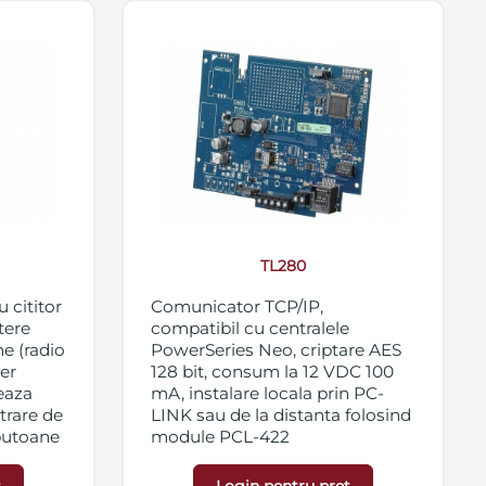
TL280
 cititor
Comunicator TCP/IP,
tere
compatibil cu centralele
e (radio
PowerSeries Neo, criptare AES
ver
128 bit, consum la 12 VDC 100
eaza
mA, instalare locala prin PC-
trare de
LINK sau de la distanta folosind
butoane
module PCL-422
amabila,