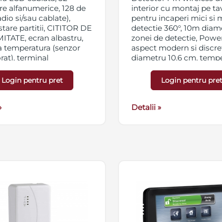
re alfanumerice, 128 de
interior cu montaj pe t
dio si/sau cablate),
pentru incaperi mici si m
stare partitii, CITITOR DE
detectie 360°, 10m diam
TATE, ecran albastru,
zonei de detectie, Powe
a temperatura (senzor
aspect modern si discret
rat), terminal
diametru 10.6 cm, temp
abil (intrare de zona,
de operare -10°C - 50°C,
u temperatura scazuta),
greutate 110g (cu baterie
Login pentru pret
Login pentru pre
ne cu functionalitate
baterie - litiu 3V CR-123
abila, taste pentru
foc (Fire), alarma
»
Detalii »
a (Medical), panica
, compatibila cu
ele NEO