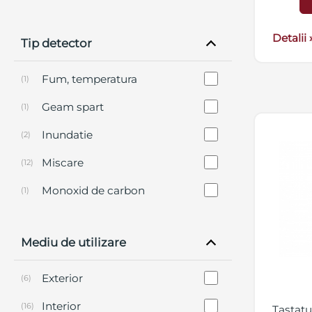
Detalii 
Tip detector
Fum, temperatura
(1)
Geam spart
(1)
Inundatie
(2)
Miscare
(12)
Monoxid de carbon
(1)
Temperatura
(1)
Mediu de utilizare
Vibratii
(1)
Exterior
(6)
Interior
(16)
Tastatu