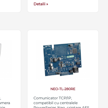
Detalii »
NEO-TL-280RE
,
Comunicator TCP/IP,
camera
compatibil cu centralele
gie
PowerSeries Neo, criptare AES