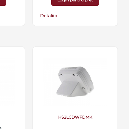
t
Login pentru pret
patibila
Detalii »
HS2LCDWFDMK
e