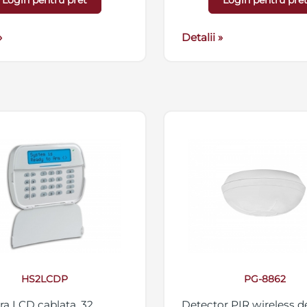
Login pentru pret
Login pentru pre
medicala si panica, com
cu centralele NEO
»
Detalii »
HS2LCDP
PG-8862
ra LCD cablata, 32
Detector PIR wireless d