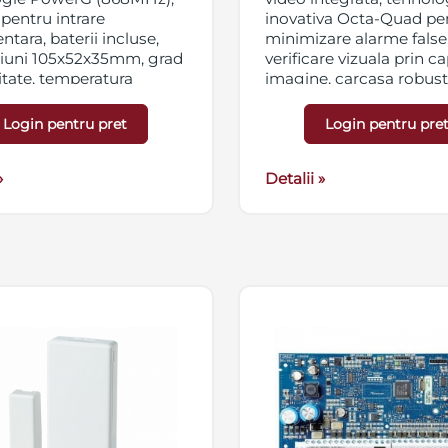
 pentru intrare
inovativa Octa-Quad pe
ntara, baterii incluse,
minimizare alarme false
iuni 105x52x35mm, grad
verificare vizuala prin c
itate, temperatura
imagine, carcasa robust
nare -40 - +66 grade
protectie antimasking
. Detectorul este
patentata, camera acop
Login pentru pret
Login pentru pre
bil cu centralele DSC
spectrul de detectie (12
EO si WP.
»
Detalii »