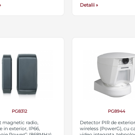
itate ajustabile,
»
Detalii »
bila cu centralele NEO
PG8312
PG8944
 magnetic radio,
Detector PIR de exterior
e in exterior, IP66,
wireless (PowerG), cu 
ogie PowerG (868MHz),
video integrata, tehnolo