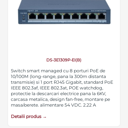
DS-3E1309P-EI(B)
Switch smart managed cu 8 porturi PoE de
10/100M (long-range, pana la 300m distanta
transmisie) si 1 port RJ45 Gigabit, standard PoE
IEEE 802.3af, IEEE 802.3at, POE watchdog,
protectie la descarcari electrice pana la 6KV,
carcasa metalica, design fan-free, montare pe
masa/perete, alimentare 54 VDC, 2.22 A
Detalii produs →